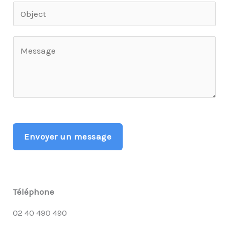
a
O
i
b
l
j
M
*
e
e
c
s
t
s
*
a
g
Envoyer un message
e
*
Téléphone
02 40 490 490