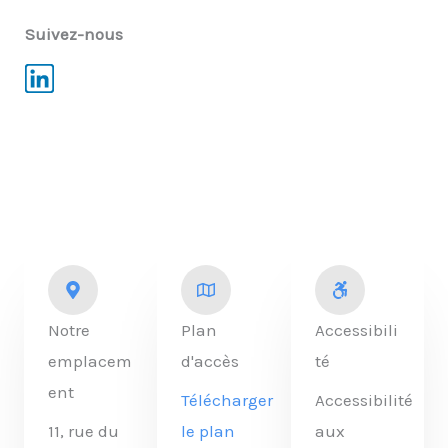
Suivez-nous
L
i
n
k
e
d
i
n
Notre
Plan
Accessibili
emplacem
d'accès
té
ent
Télécharger
Accessibilité
11, rue du
le plan
aux